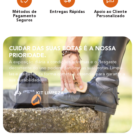
Métodos de
Entregas Rápidas
Apoio ao Cliente
Pagamento
Personalizado
Seguros
CUIDAR DAS SUAS BOTAS É A NOSSA
PRIORIDADE.​
A exposição diária a condições adversas e o desgaste
decorrente do uso podem danificar as suas botas. Limpá-
las e cuidá-las da forma correta é essencial para garantir a
sua durabilidade.
KIT LIMPEZA