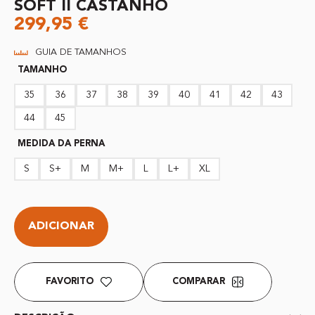
SOFT II CASTANHO
299,95
€
GUIA DE TAMANHOS
TAMANHO
35
36
37
38
39
40
41
42
43
44
45
MEDIDA DA PERNA
S
S+
M
M+
L
L+
XL
ADICIONAR
FAVORITO
COMPARAR