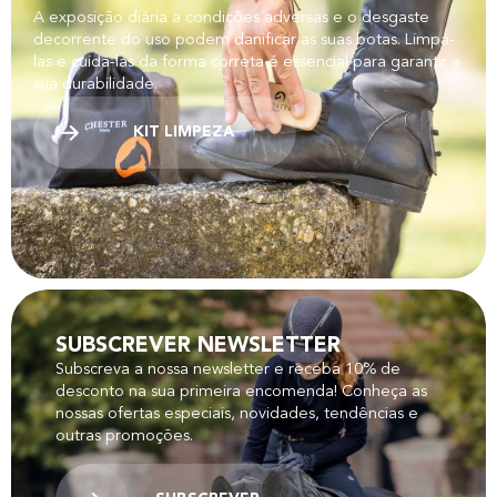
A exposição diária a condições adversas e o desgaste
decorrente do uso podem danificar as suas botas. Limpá-
las e cuidá-las da forma correta é essencial para garantir a
sua durabilidade.
KIT LIMPEZA
SUBSCREVER NEWSLETTER
Subscreva a nossa newsletter e receba 10% de
desconto na sua primeira encomenda! Conheça as
nossas ofertas especiais, novidades, tendências e
outras promoções.