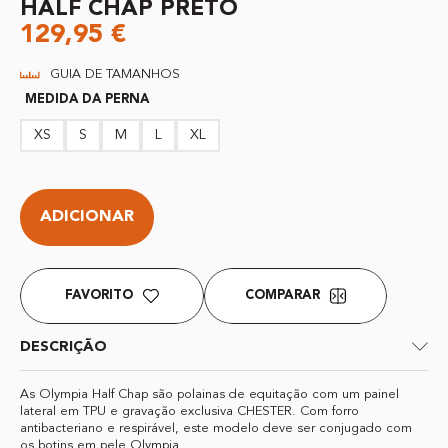
HALF CHAP PRETO
129,95
€
GUIA DE TAMANHOS
MEDIDA DA PERNA
XS
S
M
L
XL
ADICIONAR
FAVORITO
COMPARAR
DESCRIÇÃO
As Olympia Half Chap são polainas de equitação com um painel
lateral em TPU e gravação exclusiva CHESTER. Com forro
antibacteriano e respirável, este modelo deve ser conjugado com
os botins em pele Olympia.