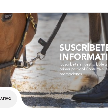
SUSCRÍBET
INFORMAT
¡Suscríbete a nuestro boletí
primer pedido! Consulta nuest
promociones.
MATIVO