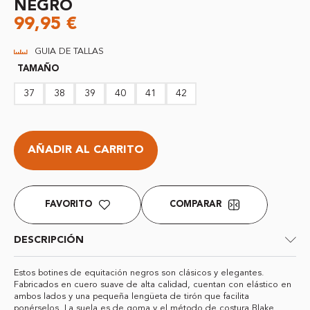
NEGRO
99,95
€
GUIA DE TALLAS
TAMAÑO
37
38
39
40
41
42
AÑADIR AL CARRITO
FAVORITO
COMPARAR
DESCRIPCIÓN
Estos botines de equitación negros son clásicos y elegantes.
Fabricados en cuero suave de alta calidad, cuentan con elástico en
ambos lados y una pequeña lengüeta de tirón que facilita
ponérselos. La suela es de goma y el método de costura Blake