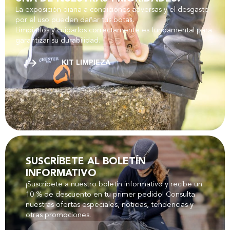
La exposición diaria a condiciones adversas y el desgaste
por el uso pueden dañar tus botas.
Limpiarlos y cuidarlos correctamente es fundamental para
garantizar su durabilidad.
KIT LIMPIEZA
SUSCRÍBETE AL BOLETÍN
INFORMATIVO
¡Suscríbete a nuestro boletín informativo y recibe un
10 % de descuento en tu primer pedido! Consulta
nuestras ofertas especiales, noticias, tendencias y
otras promociones.