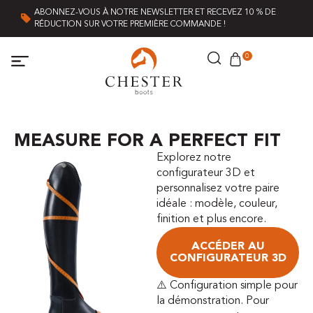
ABONNEZ-VOUS À NOTRE NEWSLETTER ET RECEVEZ 10 % DE
RÉDUCTION SUR VOTRE PREMIÈRE COMMANDE !
0
MEASURE FOR A PERFECT FIT
Explorez notre
configurateur 3D et
personnalisez votre paire
idéale : modèle, couleur,
finition et plus encore.
ACCÉDER AU
CONFIGURATEUR 3D
⚠️ Configuration simple pour
la démonstration. Pour