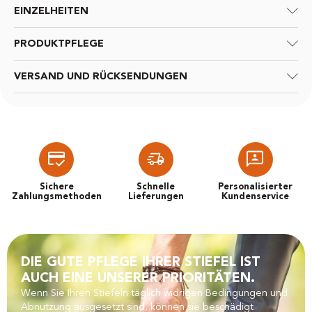
EINZELHEITEN
PRODUKTPFLEGE
VERSAND UND RÜCKSENDUNGEN
Sichere
Schnelle
Personalisierter
Zahlungsmethoden
Lieferungen
Kundenservice
DIE GUTE PFLEGE IHRER STIEFEL IST
AUCH EINE UNSERER PRIORITÄTEN.
Wenn Sie Ihren Stiefeln täglich widrigen Bedingungen und
Abnutzung ausgesetzt sind, können sie beschädigt