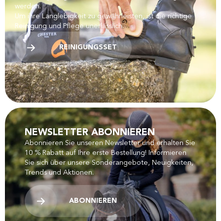
werden.
Um ihre Langlebigkeit zu gewährleisten, ist die richtige
Reinigung und Pflege unerlässlich.
REINIGUNGSSET
NEWSLETTER ABONNIEREN
Abonnieren Sie unseren Newsletter und erhalten Sie
10 % Rabatt auf Ihre erste Bestellung! Informieren
Sie sich über unsere Sonderangebote, Neuigkeiten,
Trends und Aktionen.
ABONNIEREN