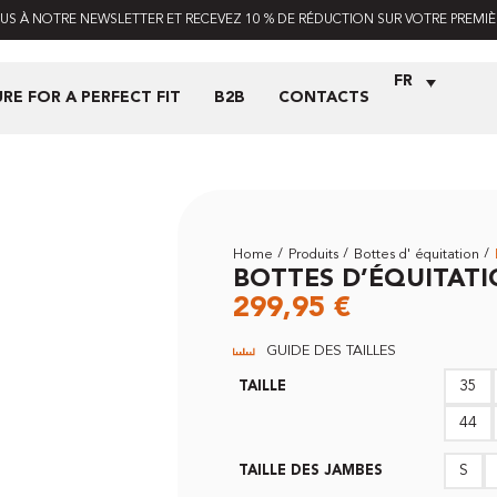
S À NOTRE NEWSLETTER ET RECEVEZ 10 % DE RÉDUCTION SUR VOTRE PREMI
FR
RE FOR A PERFECT FIT
B2B
CONTACTS
Home
Produits
Bottes d' équitation
BOTTES D’ÉQUITAT
299,95
€
GUIDE DES TAILLES
35
TAILLE
44
S
TAILLE DES JAMBES