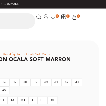
ÈRE COMMANDE !
0
0
0
Bottes d’Équitation Ocala Soft Marron
ION OCALA SOFT MARRON
36
37
38
39
40
41
42
43
45
S+
M
M+
L
L+
XL