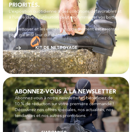
PRIORITÉS.
L’exposition quotidienne à des conditions défavorables et
à l’usure due à l’utilisation peut endommager vos bottes.
Les nettoyer et les entretenir correctement est essentiel
pour garantir leur durabilité.
KIT DE NETTOYAGE
ABONNEZ-VOUS À LA NEWSLETTER
Abonnez-vous à notre newsletter et bénéficiez de
10 % de réduction sur votre première commande !
Découvrez nos offres spéciales, nos actualités, nos
tendances et nos autres promotions.